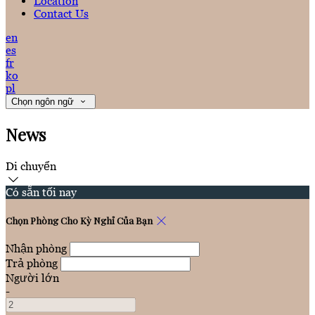
Location
Contact Us
en
es
fr
ko
pl
Chọn ngôn ngữ
News
Di chuyển
Có sẵn tối nay
Chọn Phòng Cho Kỳ Nghỉ Của Bạn
Nhận phòng
Trả phòng
Người lớn
-