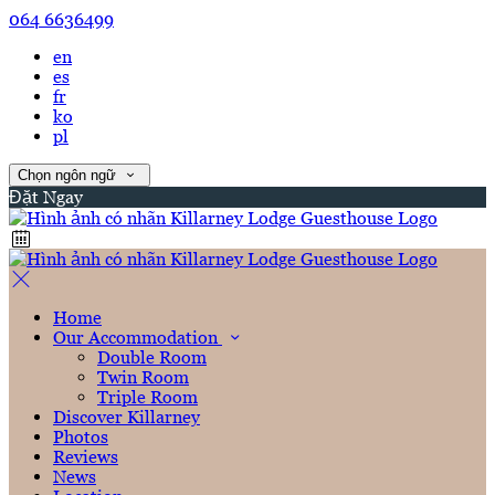
064 6636499
en
es
fr
ko
pl
Chọn ngôn ngữ
Đặt Ngay
Home
Our Accommodation
Double Room
Twin Room
Triple Room
Discover Killarney
Photos
Reviews
News