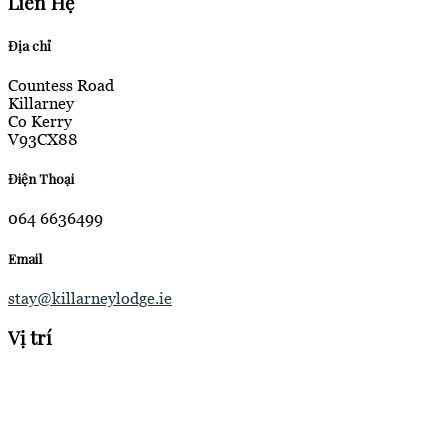
Liên Hệ
Địa chỉ
Countess Road
Killarney
Co Kerry
V93CX88
Điện Thoại
064 6636499
Email
stay@killarneylodge.ie
Vị trí