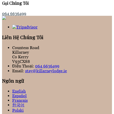
Gọi Chúng Tôi
064 6636499
Liên Hệ Chúng Tôi
Countess Road
Killarney
Co Kerry
V93CX88
Điện Thoại
:
064 6636499
Email:
stay@killarneylodge.ie
Ngôn ngữ
English
Español
Français
한국어
Polski