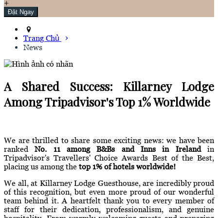
+
Trang Chủ
News
A Shared Success: Killarney Lodge
Among Tripadvisor's Top 1% Worldwide
We are thrilled to share some exciting news: we have been
ranked
No. 11 among B&Bs and Inns in Ireland
in
Tripadvisor's Travellers' Choice Awards Best of the Best,
placing us among the
top 1% of hotels worldwide!
We all, at Killarney Lodge Guesthouse, are incredibly proud
of this recognition, but even more proud of our wonderful
team behind it. A heartfelt thank you to every member of
staff for their dedication, professionalism, and genuine
hospitality. From warmly welcoming guests and preparing